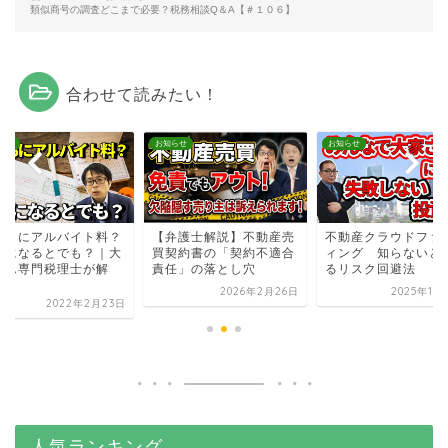
類似商号の調査どこまで必要？税務相談Q＆A【＃１０６】
合わせて読みたい！
らせ
お知らせ
お知らせ
どもにアルバイト料？
【弁護士解説】不動産売
不動産クラウドファ
費になるとでも？｜大
買契約書の「契約不適合
ィング 知らないと
さん専門税理士が解
責任」の落とし穴
るリスク回避法
.
2026年2月26日
2025年10
2022年2月23日
人気ランキング