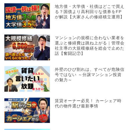
地方債・大学債・社債はどこで買え
る？国債より高利回りな債券をFP
が解説【大家さんの修繕積立運用】
マンションの規模に合わない業者を
選ぶと修繕費は跳ね上がる｜管理会
社主導の大規模修繕を総会で止めた
話【奮闘記⑦】
外壁のひび割れは、すべてが危険信
号ではない ～分譲マンション投資
の魅力～
賃貸オーナー必見！ カーシェア時
代の物件選び最新事情