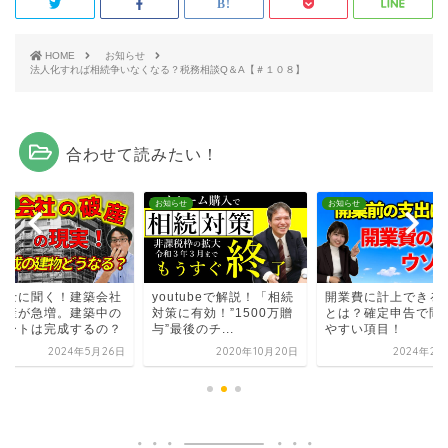
HOME
お知らせ
法人化すれば相続争いなくなる？税務相談Q＆A【＃１０８】
合わせて読みたい！
らせ
お知らせ
お知らせ
護士に聞く！建築会社
youtubeで解説！「相続
開業費に計上できる
破産が急増。建築中の
対策に有効！”1500万贈
とは？確定申告で間
パートは完成するの？
与”最後のチ...
やすい項目！
2024年5月26日
2020年10月20日
2024年2月