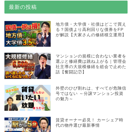
最新の投稿
地方債・大学債・社債はどこで買え
る？国債より高利回りな債券をFP
が解説【大家さんの修繕積立運用】
マンションの規模に合わない業者を
選ぶと修繕費は跳ね上がる｜管理会
社主導の大規模修繕を総会で止めた
話【奮闘記⑦】
外壁のひび割れは、すべてが危険信
号ではない ～分譲マンション投資
の魅力～
賃貸オーナー必見！ カーシェア時
代の物件選び最新事情