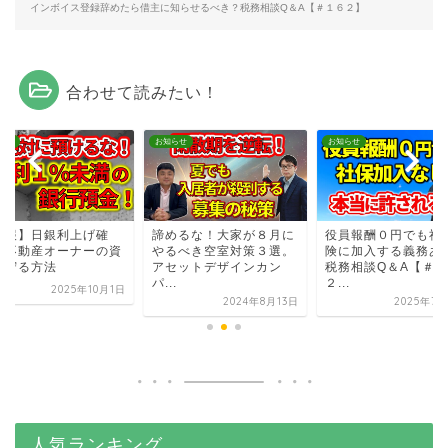
インボイス登録辞めたら借主に知らせるべき？税務相談Q＆A【＃１６２】
合わせて読みたい！
らせ
お知らせ
お知らせ
速報】日銀利上げ確
諦めるな！大家が８月に
役員報酬０円でも社
！不動産オーナーの資
やるべき空室対策３選。
険に加入する義務あ
を守る方法
アセットデザインカン
税務相談Q＆A【＃４
パ...
２...
2025年10月1日
2024年8月13日
2025年7月
人気ランキング