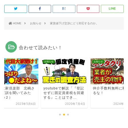
HOME
お知らせ
家賃値下げ交渉にどう対応するのか。
合わせて読みたい！
らせ
お知らせ
お知らせ
葉大家倶楽部 北嶋さ
youtubeで解説「『登記
仲介手数料無料に騙
の家訓を聞いてみた
せずに固定資産税を回避
るな！
その２）
する』ことはでき...
2023年5月6日
2020年7月4日
2024年1