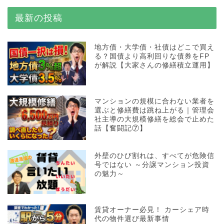
最新の投稿
地方債・大学債・社債はどこで買え
る？国債より高利回りな債券をFP
が解説【大家さんの修繕積立運用】
マンションの規模に合わない業者を
選ぶと修繕費は跳ね上がる｜管理会
社主導の大規模修繕を総会で止めた
話【奮闘記⑦】
外壁のひび割れは、すべてが危険信
号ではない ～分譲マンション投資
の魅力～
賃貸オーナー必見！ カーシェア時
代の物件選び最新事情