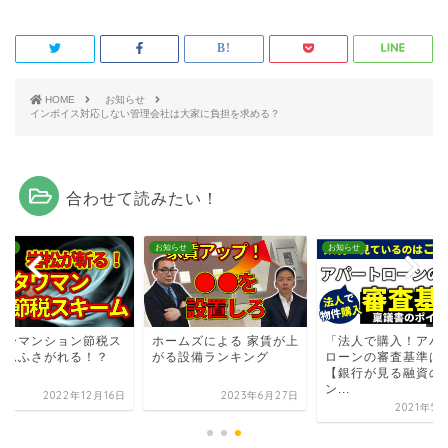
HOME
お知らせ
インボイス対応しない管理会社は大家に負担を求める？
合わせて読みたい！
らせ
お知らせ
お知らせ
ワーマンション節税ス
ホームズによる 家賃が上
「法人で購入！アパ
ームふさがれる！？
がる設備ランキング
ローンの審査基準は
【銀行が見る融資の
ン...
2022年12月16日
2023年6月27日
2021年5