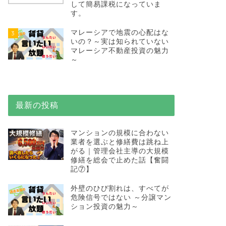
して簡易課税になっていま
す。
マレーシアで地震の心配はな
3
いの？～実は知られていない
マレーシア不動産投資の魅力
～
最新の投稿
マンションの規模に合わない
業者を選ぶと修繕費は跳ね上
がる｜管理会社主導の大規模
修繕を総会で止めた話【奮闘
記⑦】
外壁のひび割れは、すべてが
危険信号ではない ～分譲マン
ション投資の魅力～