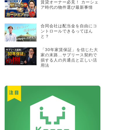
賃貸オーナー必見！ カーシェ
ア時代の物件選び最新事情
合同会社は配当金を自由にコ
ントロールできるってほん
と？
「30年家賃保証」を信じた大
家の末路…サブリース契約で
損する人の共通点と正しい活
用法