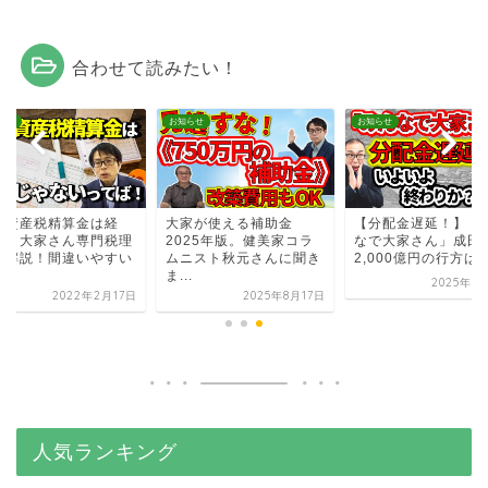
合わせて読みたい！
らせ
お知らせ
お知らせ
定資産税精算金は経
大家が使える補助金
【分配金遅延！】「
？｜大家さん専門税理
2025年版。健美家コラ
なで大家さん」成田
が解説！間違いやすい
ムニスト秋元さんに聞き
2,000億円の行方は
.
ま...
2025年8
2022年2月17日
2025年8月17日
人気ランキング