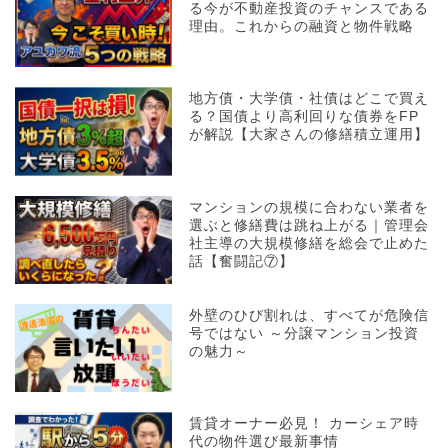
る今が不動産投資のチャンスである
理由。これからの融資と物件戦略
地方債・大学債・社債はどこで買え
る？国債より高利回りな債券をFP
が解説【大家さんの修繕積立運用】
マンションの規模に合わない業者を
選ぶと修繕費は跳ね上がる｜管理会
社主導の大規模修繕を総会で止めた
話【奮闘記⑦】
外壁のひび割れは、すべてが危険信
号ではない ～分譲マンション投資
の魅力～
賃貸オーナー必見！ カーシェア時
代の物件選び最新事情