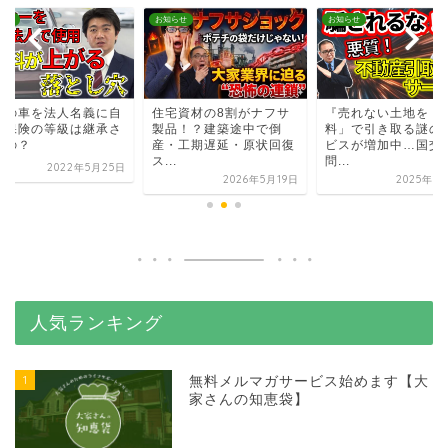
らせ
お知らせ
お知らせ
人の車を法人名義に自
住宅資材の8割がナフサ
『売れない土地を「
車保険の等級は継承さ
製品！？建築途中で倒
料」で引き取る謎の
るの？
産・工期遅延・原状回復
ビスが増加中…国交
ス...
問...
2022年5月25日
2026年5月19日
2025年6
人気ランキング
1
無料メルマガサービス始めます【大
家さんの知恵袋】