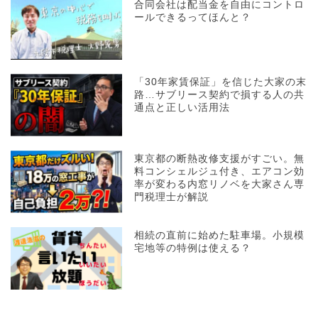
合同会社は配当金を自由にコントロ
ールできるってほんと？
「30年家賃保証」を信じた大家の末
路…サブリース契約で損する人の共
通点と正しい活用法
東京都の断熱改修支援がすごい。無
料コンシェルジュ付き、エアコン効
率が変わる内窓リノベを大家さん専
門税理士が解説
相続の直前に始めた駐車場。小規模
宅地等の特例は使える？