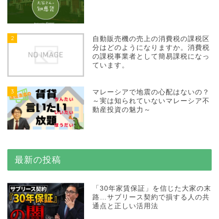
2
自動販売機の売上の消費税の課税区
分はどのようになりますか。消費税
の課税事業者として簡易課税になっ
ています。
3
マレーシアで地震の心配はないの？
～実は知られていないマレーシア不
動産投資の魅力～
最新の投稿
「30年家賃保証」を信じた大家の末
路…サブリース契約で損する人の共
通点と正しい活用法