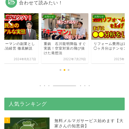
合わせて読みたい！
らせ
お知らせ
お知らせ
ラリーマンの副業とし
重鎮 石川龍明降臨 すぐ
リフォーム費用は家
の民泊経営 徹底解説
実践！空室対策の飛び抜
◯ヶ月分はナンセン
けた発想法
2024年8月27日
2022年7月29日
2023年9
人気ランキング
1
無料メルマガサービス始めます【大
家さんの知恵袋】