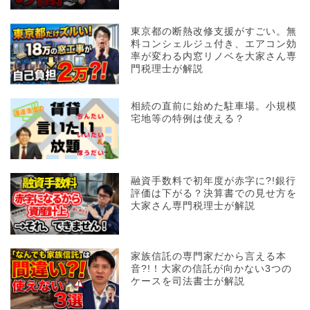
東京都の断熱改修支援がすごい。無
料コンシェルジュ付き、エアコン効
率が変わる内窓リノベを大家さん専
門税理士が解説
相続の直前に始めた駐車場。小規模
宅地等の特例は使える？
融資手数料で初年度が赤字に?!銀行
評価は下がる？決算書での見せ方を
大家さん専門税理士が解説
家族信託の専門家だから言える本
音?!！大家の信託が向かない3つの
ケースを司法書士が解説