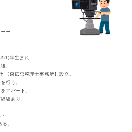
。
ーーー
和51)年生まれ
業後、
会計 【森広忠税理士事務所】設立。
問を行う。
業をアパート、
だ経験あり。
税・
ある。