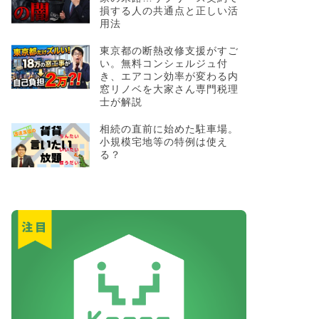
損する人の共通点と正しい活
用法
東京都の断熱改修支援がすご
い。無料コンシェルジュ付
き、エアコン効率が変わる内
窓リノベを大家さん専門税理
士が解説
相続の直前に始めた駐車場。
小規模宅地等の特例は使え
る？