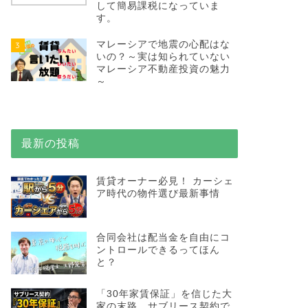
して簡易課税になっていま
す。
マレーシアで地震の心配はな
3
いの？～実は知られていない
マレーシア不動産投資の魅力
～
最新の投稿
賃貸オーナー必見！ カーシェ
ア時代の物件選び最新事情
合同会社は配当金を自由にコ
ントロールできるってほん
と？
「30年家賃保証」を信じた大
家の末路…サブリース契約で