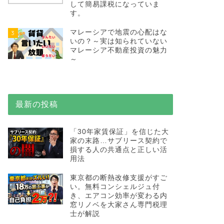
して簡易課税になっていま
す。
マレーシアで地震の心配はな
3
いの？～実は知られていない
マレーシア不動産投資の魅力
～
最新の投稿
「30年家賃保証」を信じた大
家の末路…サブリース契約で
損する人の共通点と正しい活
用法
東京都の断熱改修支援がすご
い。無料コンシェルジュ付
き、エアコン効率が変わる内
窓リノベを大家さん専門税理
士が解説