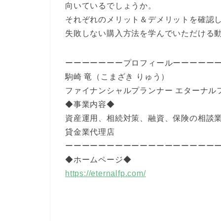
向いているでしょうか。
それぞれのメリット＆デメリットを確認
失敗しない購入方法を学んでいただける
ーーーーーーープロフィールーーーーー
駒崎 竜（こまざき りゅう）
ファイナンシャルプランナー エターナル
◆事業内容◆
資産運用、相続対策、融資、保険の相談業
貸金業代理店
ーーーーーーーーーーーーーーーーーー
◆ホームページ◆
https://eternalfp.com/