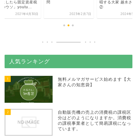
場にしたら固定資産税
問
唱する大家 越水さん
のウソ」youtu...
②
2021年4月30日
2023年2月7日
2024年5月
人気ランキング
1
無料メルマガサービス始めます【大
家さんの知恵袋】
2
自動販売機の売上の消費税の課税区
分はどのようになりますか。消費税
の課税事業者として簡易課税になっ
ています。