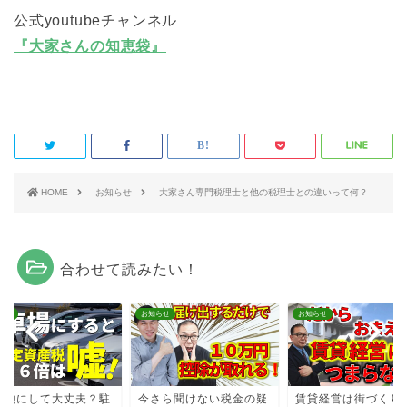
公式youtubeチャンネル
『大家さんの知恵袋』
HOME
お知らせ
大家さん専門税理士と他の税理士との違いって何？
合わせて読みたい！
らせ
お知らせ
お知らせ
更地にして大丈夫？駐
今さら聞けない税金の疑
賃貸経営は街づくり