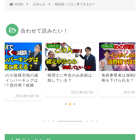
HOME
お知らせ
相続権ってはく奪できるの？
合わせて読みたい！
らせ
お知らせ
お知らせ
続税の小規模宅地の減
税理士に申告のみ依頼は
免税事業者は強制的
。コインパーキングは
損している？
格を下げられる？
業用？貸付用？税務
.
2022年6月7日
2022年1
2022年10月7日