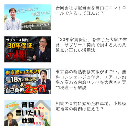
合同会社は配当金を自由にコントロ
ールできるってほんと？
「30年家賃保証」を信じた大家の末
路…サブリース契約で損する人の共
通点と正しい活用法
東京都の断熱改修支援がすごい。無
料コンシェルジュ付き、エアコン効
率が変わる内窓リノベを大家さん専
門税理士が解説
相続の直前に始めた駐車場。小規模
宅地等の特例は使える？