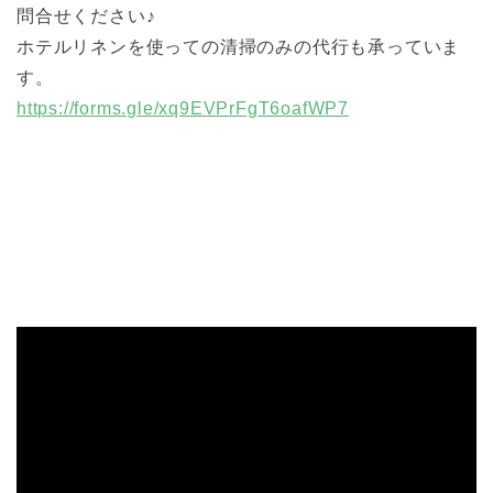
問合せください♪
ホテルリネンを使っての清掃のみの代行も承っていま
す。
https://forms.gle/xq9EVPrFgT6oafWP7