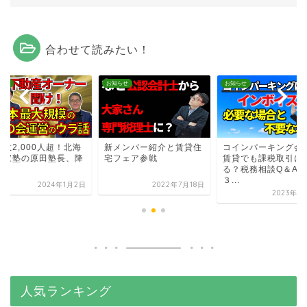
合わせて読みたい！
らせ
お知らせ
お知らせ
数2,000人超！北海
新メンバー紹介と賃貸住
コインパーキング会
大家塾の原田塾長、降
宅フェア参戦
賃貸でも課税取引に
る？税務相談Q＆A【
３...
2024年1月2日
2022年7月18日
2023年9
人気ランキング