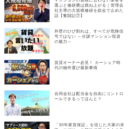
マンションの規模に合わない業者を
選ぶと修繕費は跳ね上がる｜管理会
社主導の大規模修繕を総会で止めた
話【奮闘記⑦】
外壁のひび割れは、すべてが危険信
号ではない ～分譲マンション投資
の魅力～
賃貸オーナー必見！ カーシェア時
代の物件選び最新事情
合同会社は配当金を自由にコントロ
ールできるってほんと？
「30年家賃保証」を信じた大家の末