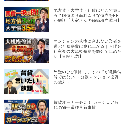
地方債・大学債・社債はどこで買え
る？国債より高利回りな債券をFP
が解説【大家さんの修繕積立運用】
マンションの規模に合わない業者を
選ぶと修繕費は跳ね上がる｜管理会
社主導の大規模修繕を総会で止めた
話【奮闘記⑦】
外壁のひび割れは、すべてが危険信
号ではない ～分譲マンション投資
の魅力～
賃貸オーナー必見！ カーシェア時
代の物件選び最新事情