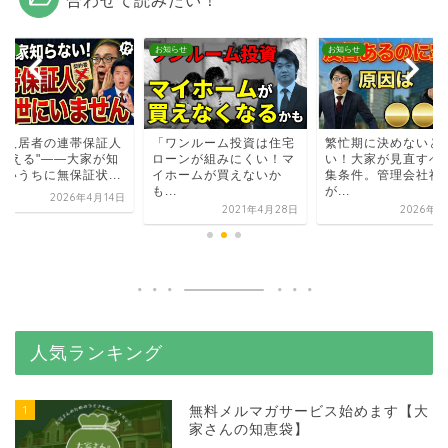
らせ
お知らせ
お知らせ
齢入居者の連帯保証人
「ワンルーム投資は住宅
繁忙期に決めないと
"消える"——大家が知
ローンが組みにくい！マ
い！大家が見直すべ
ないうちに無保証状...
イホームが買えないか
集条件。管理会社社
も...
が...
2026年4月14日
2021年4月28日
2026年2
人気ランキング
1
無料メルマガサービス始めます【大
家さんの知恵袋】