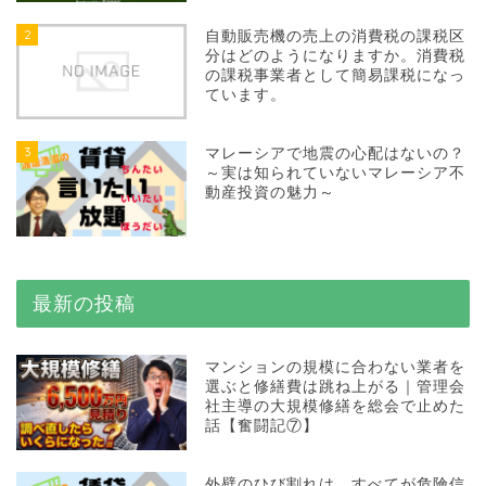
2
自動販売機の売上の消費税の課税区
分はどのようになりますか。消費税
の課税事業者として簡易課税になっ
ています。
3
マレーシアで地震の心配はないの？
～実は知られていないマレーシア不
動産投資の魅力～
最新の投稿
マンションの規模に合わない業者を
選ぶと修繕費は跳ね上がる｜管理会
社主導の大規模修繕を総会で止めた
話【奮闘記⑦】
外壁のひび割れは、すべてが危険信