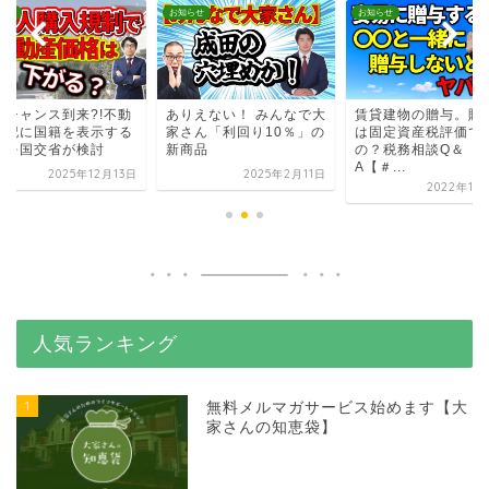
らせ
お知らせ
お知らせ
入チャンス到来?!不動
ありえない！ みんなで大
賃貸建物の贈与。贈
登記に国籍を表示する
家さん「利回り10％」の
は固定資産税評価で
正を国交省が検討
新商品
の？税務相談Q＆
A【＃...
2025年12月13日
2025年2月11日
2022年11
人気ランキング
1
無料メルマガサービス始めます【大
家さんの知恵袋】