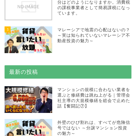
分はどのようになりますか。消費税
の課税事業者として簡易課税になっ
ています。
3
マレーシアで地震の心配はないの？
～実は知られていないマレーシア不
動産投資の魅力～
最新の投稿
マンションの規模に合わない業者を
選ぶと修繕費は跳ね上がる｜管理会
社主導の大規模修繕を総会で止めた
話【奮闘記⑦】
外壁のひび割れは、すべてが危険信
号ではない ～分譲マンション投資
の魅力～