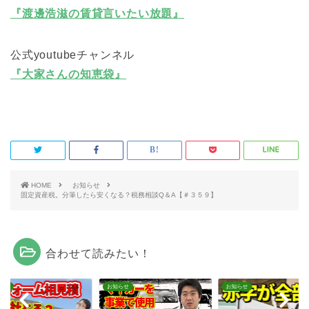
『渡邊浩滋の賃貸言いたい放題』
公式youtubeチャンネル
『大家さんの知恵袋』
HOME
お知らせ
固定資産税。分筆したら安くなる？税務相談Q＆A【＃３５９】
合わせて読みたい！
らせ
お知らせ
お知らせ