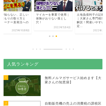
家が知らない、正しい
マイカーを事業で使用｜
土地負債利子の記載
見積もりの取り方と
保険がおりない落とし
｜大家さん専門税理
？オーナー直発注への
穴！
解説！間違いやすい
.
定...
2022年5月4日
2025年10月8日
2022年2月
人気ランキング
1
無料メルマガサービス始めます【大
家さんの知恵袋】
2
自動販売機の売上の消費税の課税区