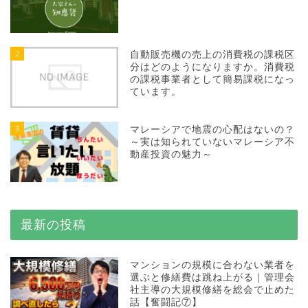
2
自動販売機の売上の消費税の課税区
分はどのようになりますか。消費税
の課税事業者として簡易課税になっ
ています。
3
マレーシアで地震の心配はないの？
～実は知られていないマレーシア不
動産投資の魅力～
最新の投稿
マンションの規模に合わない業者を
選ぶと修繕費は跳ね上がる｜管理会
社主導の大規模修繕を総会で止めた
話【奮闘記⑦】