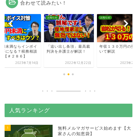
合わせて読みたい！
らせ
お知らせ
お知らせ
万円未満ならインボイ
「追い出し条項」最高裁
年収１３０万円の壁
不要になる？税務相談
判決を弁護士が解説！
いて解説
＆A【＃２８６】
2023年7月14日
2022年12月22日
2023年2月
人気ランキング
1
無料メルマガサービス始めます【大
家さんの知恵袋】