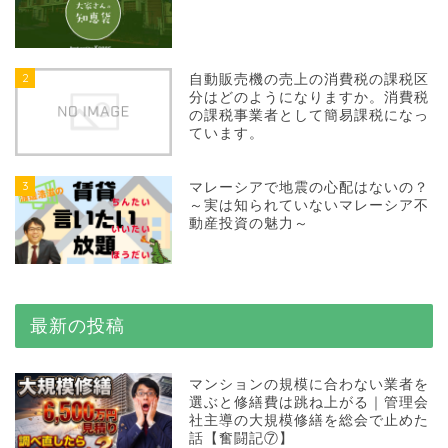
2
自動販売機の売上の消費税の課税区
分はどのようになりますか。消費税
の課税事業者として簡易課税になっ
ています。
3
マレーシアで地震の心配はないの？
～実は知られていないマレーシア不
動産投資の魅力～
最新の投稿
マンションの規模に合わない業者を
選ぶと修繕費は跳ね上がる｜管理会
社主導の大規模修繕を総会で止めた
話【奮闘記⑦】