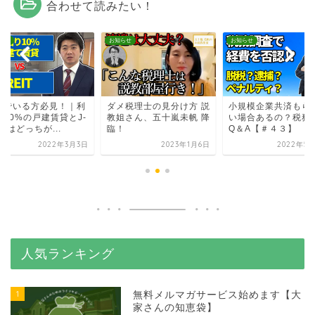
合わせて読みたい！
らせ
お知らせ
お知らせ
んでいる方必見！｜利
ダメ税理士の見分け方 説
小規模企業共済もら
り10%の戸建賃貸とJ-
教姐さん、五十嵐未帆 降
い場合あるの？税務
ITはどっちが...
臨！
Q＆A【＃４３】
2022年3月3日
2023年1月6日
2022年5月
人気ランキング
1
無料メルマガサービス始めます【大
家さんの知恵袋】