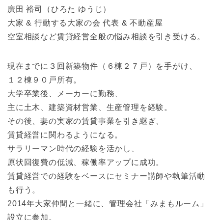
廣田 裕司（ひろた ゆうじ）
大家 & 行動する大家の会 代表 & 不動産屋
空室相談など賃貸経営全般の悩み相談を引き受ける。
現在までに３回新築物件（６棟２７戸）を手がけ、
１２棟９０戸所有。
大学卒業後、メーカーに勤務、
主に土木、建築資材営業、生産管理を経験。
その後、妻の実家の賃貸事業を引き継ぎ、
賃貸経営に関わるようになる。
サラリーマン時代の経験を活かし、
原状回復費の低減、稼働率アップに成功。
賃貸経営での経験をベースにセミナー講師や執筆活動
も行う。
2014年大家仲間と一緒に、管理会社「みまもルーム」
設立に参加。