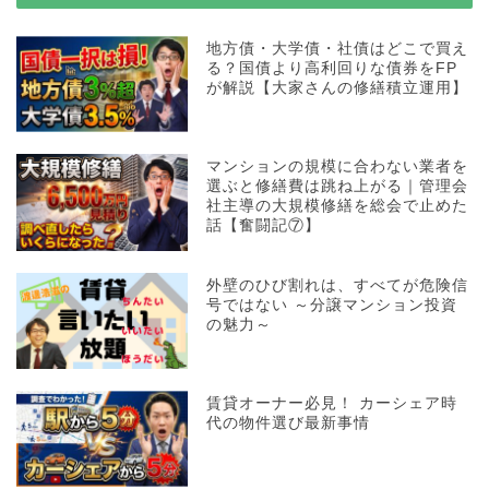
地方債・大学債・社債はどこで買え
る？国債より高利回りな債券をFP
が解説【大家さんの修繕積立運用】
マンションの規模に合わない業者を
選ぶと修繕費は跳ね上がる｜管理会
社主導の大規模修繕を総会で止めた
話【奮闘記⑦】
外壁のひび割れは、すべてが危険信
号ではない ～分譲マンション投資
の魅力～
賃貸オーナー必見！ カーシェア時
代の物件選び最新事情