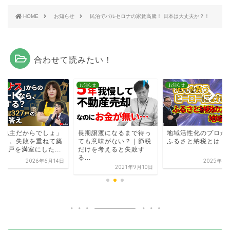
HOME
お知らせ
民泊でバルセロナの家賃高騰！ 日本は大丈夫か？！
合わせて読みたい！
らせ
お知らせ
お知らせ
大地主だからでしょ」
長期譲渡になるまで待っ
地域活性化のプロが
違う。失敗を重ねて築
ても意味がない？｜節税
ふるさと納税とは！
27戸を満室にした...
だけを考えると失敗す
る...
2026年6月14日
2025年5
2021年9月10日