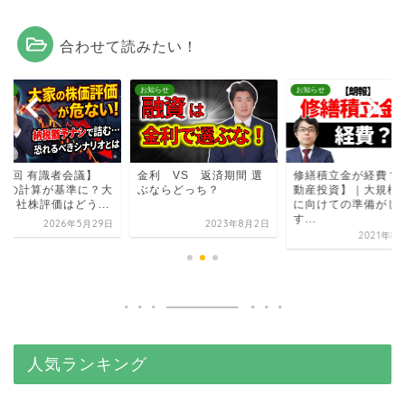
合わせて読みたい！
らせ
お知らせ
お知らせ
第2回 有識者会議】
金利 VS 返済期間 選
修繕積立金が経費？
&Aの計算が基準に？大
ぶならどっち？
動産投資】｜大規模
の自社株評価はどう...
に向けての準備がし
す...
2026年5月29日
2023年8月2日
2021年8
人気ランキング