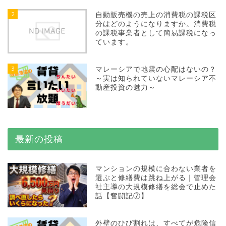
2
自動販売機の売上の消費税の課税区
分はどのようになりますか。消費税
の課税事業者として簡易課税になっ
ています。
3
マレーシアで地震の心配はないの？
～実は知られていないマレーシア不
動産投資の魅力～
最新の投稿
マンションの規模に合わない業者を
選ぶと修繕費は跳ね上がる｜管理会
社主導の大規模修繕を総会で止めた
話【奮闘記⑦】
外壁のひび割れは、すべてが危険信