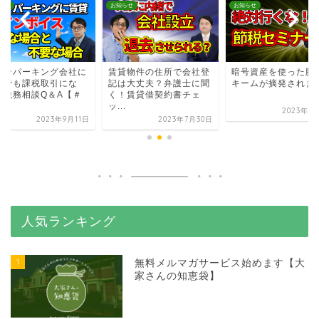
らせ
お知らせ
お知らせ
インパーキング会社に
賃貸物件の住所で会社登
暗号資産を使った脱
貸でも課税取引にな
記は大丈夫？弁護士に聞
キームが摘発されま
？税務相談Q＆A【＃
く！賃貸借契約書チェ
.
ッ...
2023年8
2023年9月11日
2023年7月30日
人気ランキング
1
無料メルマガサービス始めます【大
家さんの知恵袋】