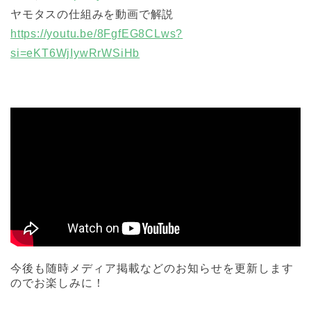
ヤモタスの仕組みを動画で解説
https://youtu.be/8FgfEG8CLws?
si=eKT6WjIywRrWSiHb
今後も随時メディア掲載などのお知らせを更新します
のでお楽しみに！