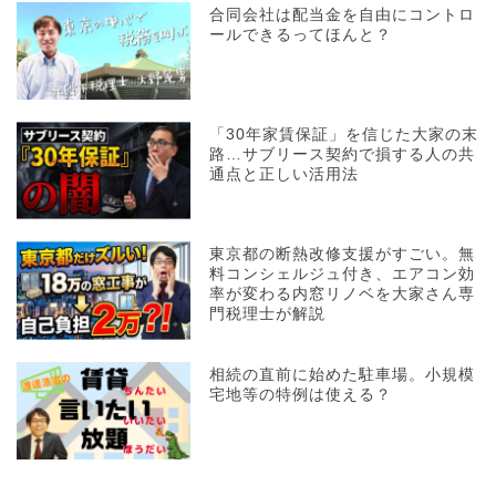
合同会社は配当金を自由にコントロ
ールできるってほんと？
「30年家賃保証」を信じた大家の末
路…サブリース契約で損する人の共
通点と正しい活用法
東京都の断熱改修支援がすごい。無
料コンシェルジュ付き、エアコン効
率が変わる内窓リノベを大家さん専
門税理士が解説
相続の直前に始めた駐車場。小規模
宅地等の特例は使える？