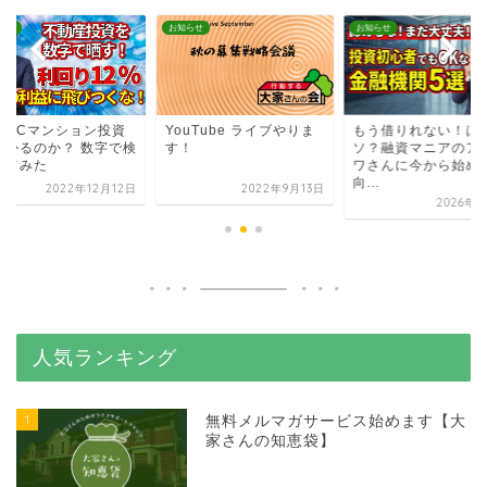
らせ
お知らせ
お知らせ
古RCマンション投資
YouTube ライブやりま
もう借りれない！は
儲かるのか？ 数字で検
す！
ソ？融資マニアのア
してみた
ワさんに今から始め
向...
2022年12月12日
2022年9月13日
2026年3
人気ランキング
1
無料メルマガサービス始めます【大
家さんの知恵袋】