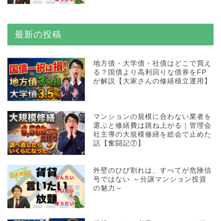
最新の投稿
地方債・大学債・社債はどこで買え
る？国債より高利回りな債券をFP
が解説【大家さんの修繕積立運用】
マンションの規模に合わない業者を
選ぶと修繕費は跳ね上がる｜管理会
社主導の大規模修繕を総会で止めた
話【奮闘記⑦】
外壁のひび割れは、すべてが危険信
号ではない ～分譲マンション投資
の魅力～