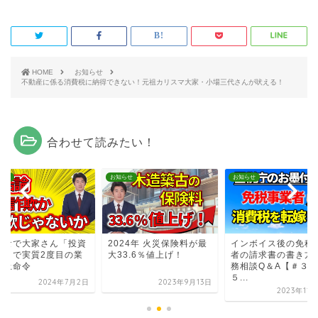
HOME
お知らせ
不動産に係る消費税に納得できない！元祖カリスマ大家・小場三代さんが吠える！
合わせて読みたい！
らせ
お知らせ
お知らせ
んなで大家さん「投資
2024年 火災保険料が最
インボイス後の免税
品」で実質2度目の業
大33.6％値上げ！
者の請求書の書き方
停止命令
務相談Q＆A【＃３２
５...
2024年7月2日
2023年9月13日
2023年11