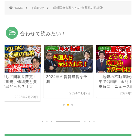
HOME
お知らせ
歯科医兼大家さんの 金井家の家訓③
合わせて読みたい！
らせ
お知らせ
お知らせ
を壊して間取り変更！
2024年の賃貸経営を予
「地銀の不動産融資、
の工事費、修繕費と資
測
年で6割増 金利上
的支出どっち？【大
重荷に」ニュース解
.
2024年1月9日
2024年5
2026年7月20日