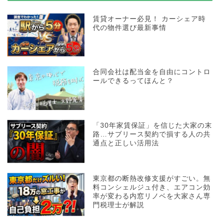
賃貸オーナー必見！ カーシェア時
代の物件選び最新事情
合同会社は配当金を自由にコントロ
ールできるってほんと？
「30年家賃保証」を信じた大家の末
路…サブリース契約で損する人の共
通点と正しい活用法
東京都の断熱改修支援がすごい。無
料コンシェルジュ付き、エアコン効
率が変わる内窓リノベを大家さん専
門税理士が解説