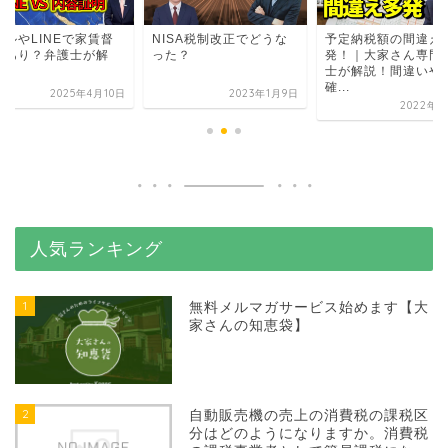
ールやLINEで家賃督
NISA税制改正でどうな
予定納税額の間違え
はあり？弁護士が解
った？
発！｜大家さん専門
！
士が解説！間違いや
確...
2025年4月10日
2023年1月9日
2022年3
人気ランキング
1
無料メルマガサービス始めます【大
家さんの知恵袋】
2
自動販売機の売上の消費税の課税区
分はどのようになりますか。消費税