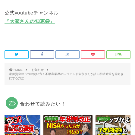
公式youtubeチャンネル
『大家さんの知恵袋』
HOME
お知らせ
老後資金の６つの使い方！不動産業界のレジェンド末永さんが語る相続対策を前向き
にする方法
合わせて読みたい！
らせ
お知らせ
お知らせ