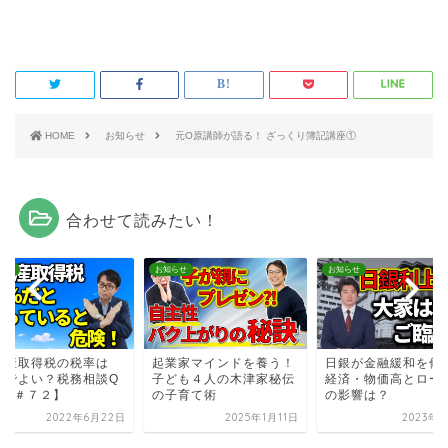
HOME
お知らせ
元O原講師が語る！ ざっくり簿記講座①
合わせて読みたい！
らせ
お知らせ
お知らせ
動産取得税の税率は
起業家マインドを養う！
日銀が金融緩和を修
％でよい？税務相談Q
子ども４人の木津家秘伝
経済・物価高とロー
A【＃７２】
の子育て術
の影響は？
2022年6月22日
2025年1月11日
2023年1