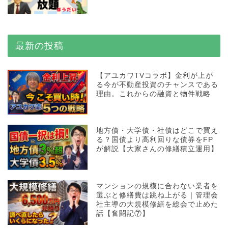
最新の投稿
【アユカワTVコラボ】金利が上が
る今が不動産投資のチャンスである
理由。これからの融資と物件戦略
地方債・大学債・社債はどこで買え
る？国債より高利回りな債券をFP
が解説【大家さんの修繕積立運用】
マンションの規模に合わない業者を
選ぶと修繕費は跳ね上がる｜管理会
社主導の大規模修繕を総会で止めた
話【奮闘記⑦】