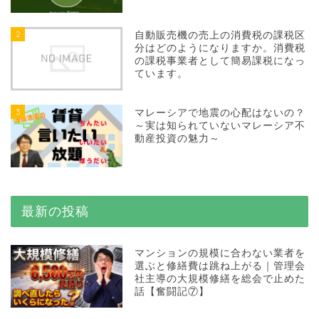
2
自動販売機の売上の消費税の課税区
分はどのようになりますか。消費税
の課税事業者として簡易課税になっ
ています。
3
マレーシアで地震の心配はないの？
～実は知られていないマレーシア不
動産投資の魅力～
最新の投稿
マンションの規模に合わない業者を
選ぶと修繕費は跳ね上がる｜管理会
社主導の大規模修繕を総会で止めた
話【奮闘記⑦】