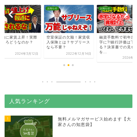
らせ
お知らせ
お知らせ
国的に家賃上昇！実際
空室保証の欠陥！家賃収
融資手数料で初年度
ところどうなのか？
入保険とは？サブリース
字に?!銀行評価は下
なら不要？
る？決算書での見せ
を...
2024年3月12日
2022年12月14日
2026年8
人気ランキング
1
無料メルマガサービス始めます【大
家さんの知恵袋】