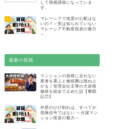
して簡易課税になっていま
す。
マレーシアで地震の心配はな
3
いの？～実は知られていない
マレーシア不動産投資の魅力
～
最新の投稿
マンションの規模に合わない
業者を選ぶと修繕費は跳ね上
がる｜管理会社主導の大規模
修繕を総会で止めた話【奮闘
記⑦】
外壁のひび割れは、すべてが
危険信号ではない ～分譲マン
ション投資の魅力～