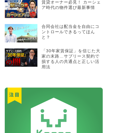
賃貸オーナー必見！ カーシェ
ア時代の物件選び最新事情
合同会社は配当金を自由にコ
ントロールできるってほん
と？
「30年家賃保証」を信じた大
家の末路…サブリース契約で
損する人の共通点と正しい活
用法