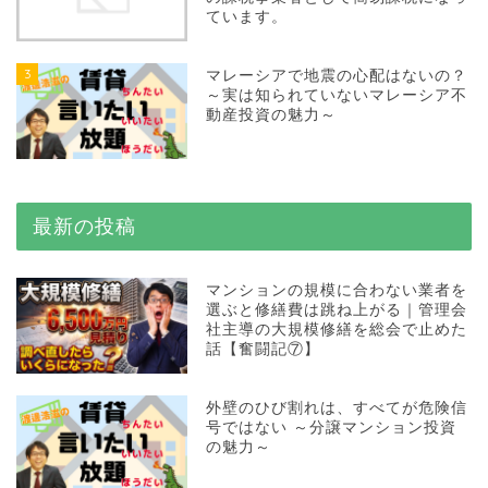
ています。
3
マレーシアで地震の心配はないの？
～実は知られていないマレーシア不
動産投資の魅力～
最新の投稿
マンションの規模に合わない業者を
選ぶと修繕費は跳ね上がる｜管理会
社主導の大規模修繕を総会で止めた
話【奮闘記⑦】
外壁のひび割れは、すべてが危険信
号ではない ～分譲マンション投資
の魅力～