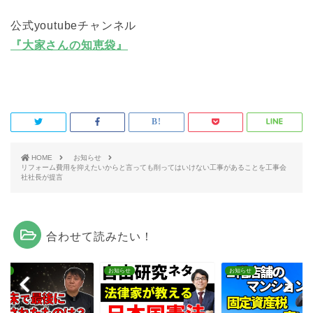
公式youtubeチャンネル
『大家さんの知恵袋』
HOME
お知らせ
リフォーム費用を抑えたいからと言っても削ってはいけない工事があることを工事会
社社長が提言
合わせて読みたい！
らせ
お知らせ
お知らせ