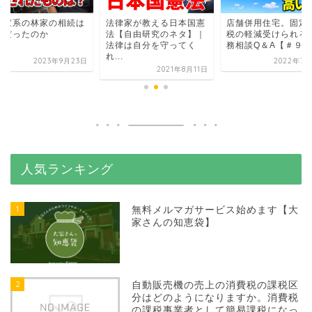
主家系の林家の相続は
法律家が教える日本国憲
店舗併用住宅。固定
うだったのか
法【自由研究のネタ】｜
税の軽減受けられる
法律は自分を守ってく
務相談Q＆A【＃９５
れ...
2023年9月23日
2022年7月
2021年8月11日
人気ランキング
1
無料メルマガサービス始めます【大
家さんの知恵袋】
2
自動販売機の売上の消費税の課税区
分はどのようになりますか。消費税
の課税事業者として簡易課税になっ