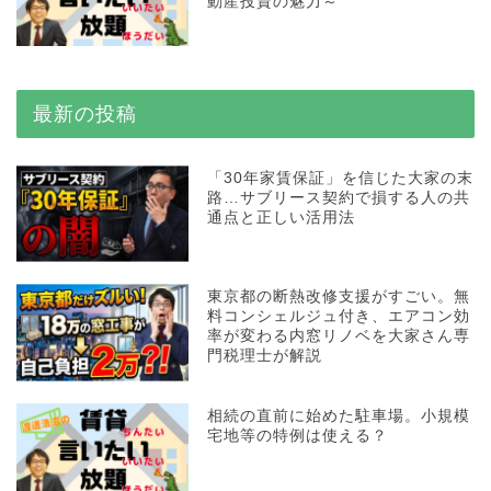
動産投資の魅力～
最新の投稿
「30年家賃保証」を信じた大家の末
路…サブリース契約で損する人の共
通点と正しい活用法
東京都の断熱改修支援がすごい。無
料コンシェルジュ付き、エアコン効
率が変わる内窓リノベを大家さん専
門税理士が解説
相続の直前に始めた駐車場。小規模
宅地等の特例は使える？