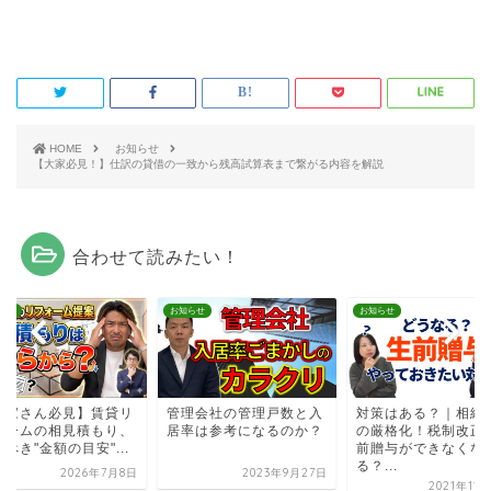
HOME
お知らせ
【大家必見！】仕訳の貸借の一致から残高試算表まで繋がる内容を解説
合わせて読みたい！
らせ
お知らせ
お知らせ
大家さん必見】賃貸リ
管理会社の管理戸数と入
対策はある？｜相続
ォームの相見積もり、
居率は参考になるのか？
の厳格化！税制改正
べき"金額の目安"...
前贈与ができなくな
る？...
2026年7月8日
2023年9月27日
2021年11