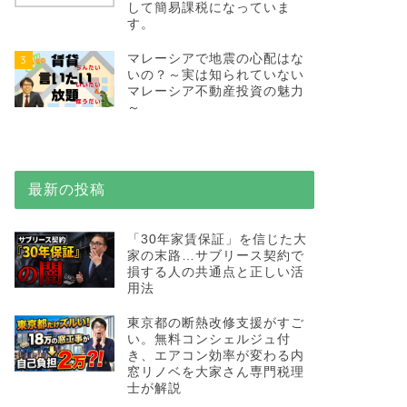
して簡易課税になっていま
す。
マレーシアで地震の心配はな
3
いの？～実は知られていない
マレーシア不動産投資の魅力
～
最新の投稿
「30年家賃保証」を信じた大
家の末路…サブリース契約で
損する人の共通点と正しい活
用法
東京都の断熱改修支援がすご
い。無料コンシェルジュ付
き、エアコン効率が変わる内
窓リノベを大家さん専門税理
士が解説