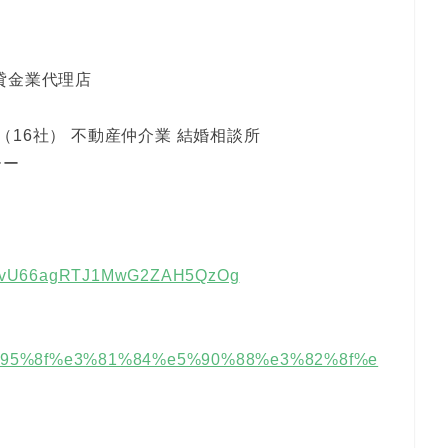
貸金業代理店
）
16社） 不動産仲介業 結婚相談所
ーー
l/UCvU66agRTJ1MwG2ZAH5QzOg
%e5%95%8f%e3%81%84%e5%90%88%e3%82%8f%e