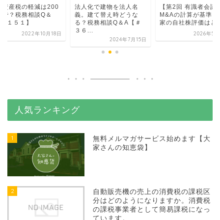
定資産税の軽減は200
法人化で建物を法人名
【第2回 有識者会議
まで？税務相談Q＆
義。建て替え時どうな
M&Aの計算が基準に
【＃１５１】
る？税務相談Q＆A【＃
家の自社株評価はどう.
３６...
2022年10月18日
2026年5月
2024年7月15日
人気ランキング
1
無料メルマガサービス始めます【大
家さんの知恵袋】
2
自動販売機の売上の消費税の課税区
分はどのようになりますか。消費税
の課税事業者として簡易課税になっ
ています。