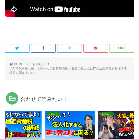
HOME
お知らせ
『AI時代を勝ち抜く大家さんの賃貸経営術』著者の原さんにITの活用で自主管理する
極意を聞きました。
合わせて読みたい！
らせ
お知らせ
お知らせ