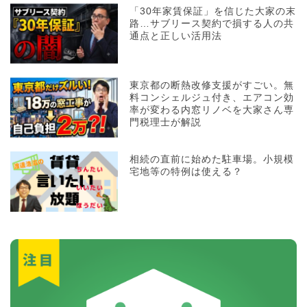
「30年家賃保証」を信じた大家の末
路…サブリース契約で損する人の共
通点と正しい活用法
東京都の断熱改修支援がすごい。無
料コンシェルジュ付き、エアコン効
率が変わる内窓リノベを大家さん専
門税理士が解説
相続の直前に始めた駐車場。小規模
宅地等の特例は使える？