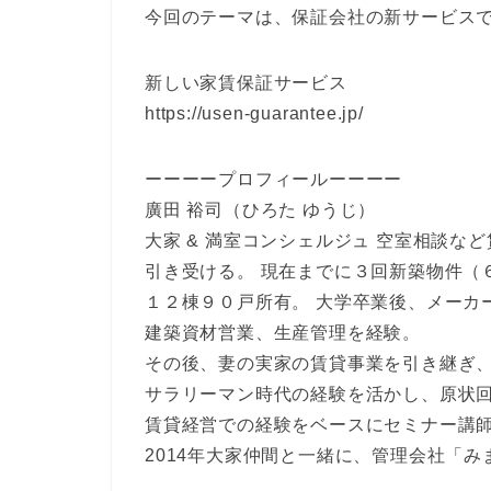
今回のテーマは、保証会社の新サービス
新しい家賃保証サービス
https://usen-guarantee.jp/
ーーーープロフィールーーーー
廣田 裕司（ひろた ゆうじ）
大家 & 満室コンシェルジュ 空室相談な
引き受ける。 現在までに３回新築物件（
１２棟９０戸所有。 大学卒業後、メーカ
建築資材営業、生産管理を経験。
その後、妻の実家の賃貸事業を引き継ぎ
サラリーマン時代の経験を活かし、原状
賃貸経営での経験をベースにセミナー講
2014年大家仲間と一緒に、管理会社「