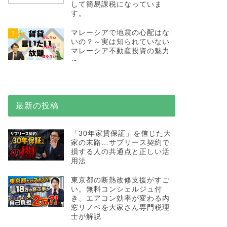
して簡易課税になっていま
す。
マレーシアで地震の心配はな
3
いの？～実は知られていない
マレーシア不動産投資の魅力
～
最新の投稿
「30年家賃保証」を信じた大
家の末路…サブリース契約で
損する人の共通点と正しい活
用法
東京都の断熱改修支援がすご
い。無料コンシェルジュ付
き、エアコン効率が変わる内
窓リノベを大家さん専門税理
士が解説