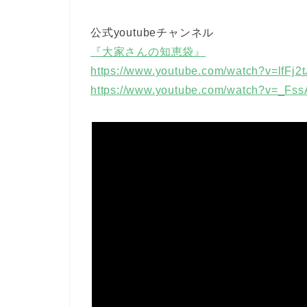
公式youtubeチャンネル
『大家さんの知恵袋』
https://www.youtube.com/watch?v=lfFj2
https://www.youtube.com/watch?v=_Fs