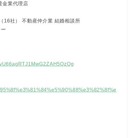
貸金業代理店
）
16社） 不動産仲介業 結婚相談所
ーー
l/UCvU66agRTJ1MwG2ZAH5QzOg
%e5%95%8f%e3%81%84%e5%90%88%e3%82%8f%e