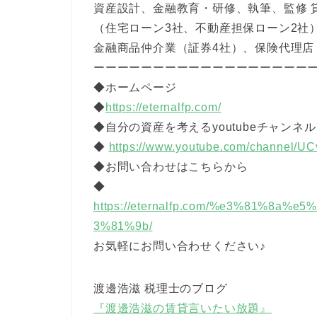
資産設計、金融教育・研修、執筆、監修 
（住宅ローン3社、不動産担保ローン2社
金融商品仲介業（証券4社）、保険代理店（
ーーーーーーーーーーーーーーーーーー
◆ホームページ
◆
https://eternalfp.com/
◆自分の資産を考えるyoutubeチャンネル
◆
https://www.youtube.com/channe
◆お問い合わせはこちらから
◆
https://eternalfp.com/%e3%81%8a
3%81%9b/
お気軽にお問い合わせください♪
渡邊浩滋 税理士のブログ
『渡邊浩滋の賃貸言いたい放題』