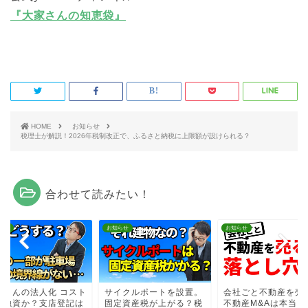
『大家さんの知恵袋』
HOME
お知らせ
税理士が解説！2026年税制改正で、ふるさと納税に上限額が設けられる？
合わせて読みたい！
らせ
お知らせ
お知らせ
家さんの法人化 コスト
サイクルポートを設置。
会社ごと不動産を売
？融資か？支店登記は
固定資産税が上がる？税
不動産M&Aは本当に