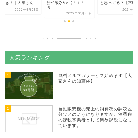
るべき？｜大家さん...
務相談Q＆A【＃１５
と思ってる？【不動産.
６...
2022年4月21日
2021年8
2022年10月25日
人気ランキング
1
無料メルマガサービス始めます【大
家さんの知恵袋】
2
自動販売機の売上の消費税の課税区
分はどのようになりますか。消費税
の課税事業者として簡易課税になっ
ています。