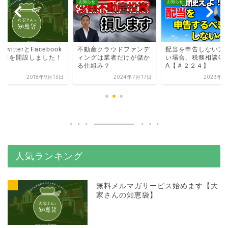
らせ
お知らせ
お知らせ
TwitterとFacebook
不動産クラウドファンデ
配当を申告しない方
ージを開設しました！
ィングは業者だけが儲か
い場合。税務相談Q
る仕組み？
A【＃２２４】
2018年9月13日
2024年7月17日
2023年2
人気ランキング
1
無料メルマガサービス始めます【大
家さんの知恵袋】