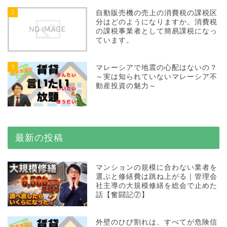
2
自動販売機の売上の消費税の課税区
分はどのようになりますか。消費税
の課税事業者として簡易課税になっ
ています。
3
マレーシアで地震の心配はないの？
～実は知られていないマレーシア不
動産投資の魅力～
最新の投稿
マンションの規模に合わない業者を
選ぶと修繕費は跳ね上がる｜管理会
社主導の大規模修繕を総会で止めた
話【奮闘記⑦】
外壁のひび割れは、すべてが危険信