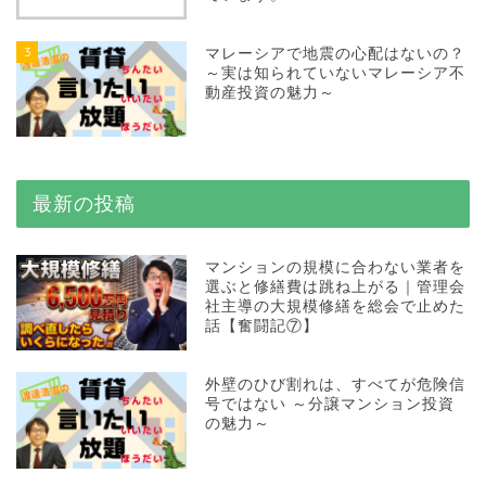
3
マレーシアで地震の心配はないの？
～実は知られていないマレーシア不
動産投資の魅力～
最新の投稿
マンションの規模に合わない業者を
選ぶと修繕費は跳ね上がる｜管理会
社主導の大規模修繕を総会で止めた
話【奮闘記⑦】
外壁のひび割れは、すべてが危険信
号ではない ～分譲マンション投資
の魅力～