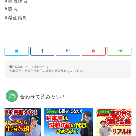
#賃貸経営
#築古
#減価償却
HOME
お知らせ
大家必見！土地負債利子の計算が賃貸経営を左右する！
合わせて読みたい！
らせ
お知らせ
お知らせ