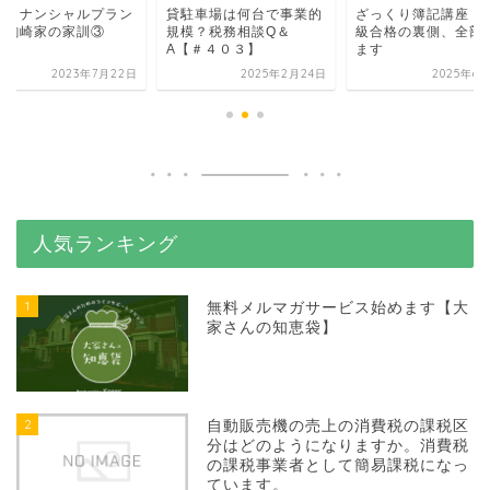
ァイナンシャルプラン
貸駐車場は何台で事業的
ざっくり簿記講座 簿
ー駒崎家の家訓③
規模？税務相談Q＆
級合格の裏側、全部
A【＃４０３】
ます
2023年7月22日
2025年2月24日
2025年6
人気ランキング
1
無料メルマガサービス始めます【大
家さんの知恵袋】
2
自動販売機の売上の消費税の課税区
分はどのようになりますか。消費税
の課税事業者として簡易課税になっ
ています。