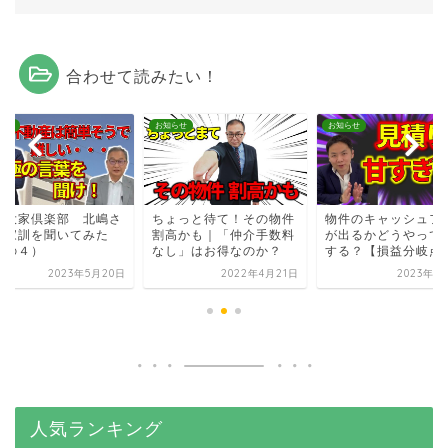
合わせて読みたい！
らせ
お知らせ
お知らせ
葉大家倶楽部 北嶋さ
ちょっと待て！その物件
物件のキャッシュフ
の家訓を聞いてみた
割高かも｜「仲介手数料
が出るかどうやって
その４）
なし」はお得なのか？
する？【損益分岐点
2023年5月20日
2022年4月21日
2023年1
人気ランキング