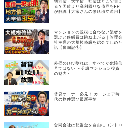
地方債・大学債・社債はどこで買え
る？国債より高利回りな債券をFP
が解説【大家さんの修繕積立運用】
マンションの規模に合わない業者を
選ぶと修繕費は跳ね上がる｜管理会
社主導の大規模修繕を総会で止めた
話【奮闘記⑦】
外壁のひび割れは、すべてが危険信
号ではない ～分譲マンション投資
の魅力～
賃貸オーナー必見！ カーシェア時
代の物件選び最新事情
合同会社は配当金を自由にコントロ