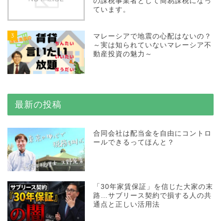
の課税事業者として簡易課税になっ
ています。
3
マレーシアで地震の心配はないの？
～実は知られていないマレーシア不
動産投資の魅力～
最新の投稿
合同会社は配当金を自由にコントロ
ールできるってほんと？
「30年家賃保証」を信じた大家の末
路…サブリース契約で損する人の共
通点と正しい活用法