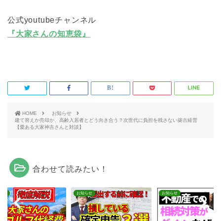
公式youtubeチャンネル
『大家さんの知恵袋』
HOME
お知らせ
建て替えか売却か、高齢入居者とどう向き合う？次世代に負担を残さない築古経営
【愛ある大家神吉さんと対談】
合わせて読みたい！
らせ
お知らせ
お知らせ