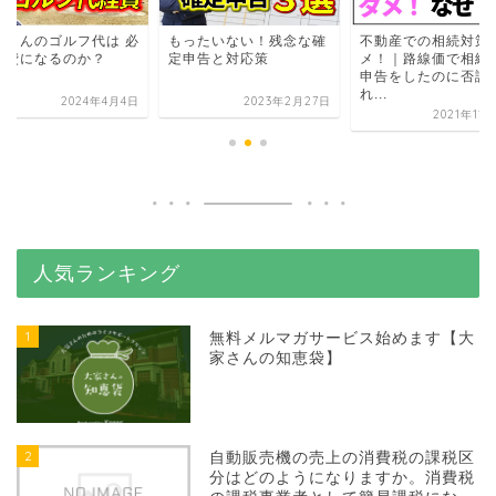
家さんのゴルフ代は 必
もったいない！残念な確
不動産での相続対策
経費になるのか？
定申告と対応策
メ！｜路線価で相続
申告をしたのに否認
れ...
2024年4月4日
2023年2月27日
2021年11
人気ランキング
1
無料メルマガサービス始めます【大
家さんの知恵袋】
2
自動販売機の売上の消費税の課税区
分はどのようになりますか。消費税