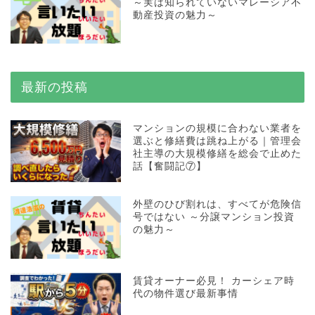
～実は知られていないマレーシア不
動産投資の魅力～
最新の投稿
マンションの規模に合わない業者を
選ぶと修繕費は跳ね上がる｜管理会
社主導の大規模修繕を総会で止めた
話【奮闘記⑦】
外壁のひび割れは、すべてが危険信
号ではない ～分譲マンション投資
の魅力～
賃貸オーナー必見！ カーシェア時
代の物件選び最新事情