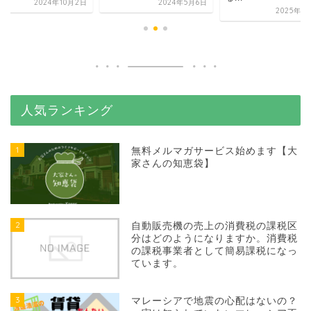
2024年10月2日
2024年5月6日
2025年1
人気ランキング
1
無料メルマガサービス始めます【大
家さんの知恵袋】
2
自動販売機の売上の消費税の課税区
分はどのようになりますか。消費税
の課税事業者として簡易課税になっ
ています。
3
マレーシアで地震の心配はないの？