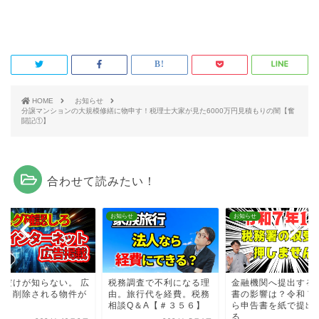
HOME
お知らせ
分譲マンションの大規模修繕に物申す！税理士大家が見た6000万円見積もりの闇【奮
闘記①】
合わせて読みたい！
らせ
お知らせ
お知らせ
家だけが知らない。 広
税務調査で不利になる理
金融機関へ提出する
から削除される物件が
由。旅行代を経費。税務
書の影響は？令和７
る
相談Q＆A【＃３５６】
ら申告書を紙で提出
る...