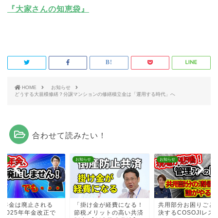
『大家さんの知恵袋』
HOME
お知らせ
どうする大規模修繕？分譲マンションの修繕積立金は「運用する時代」へ
合わせて読みたい！
らせ
お知らせ
お知らせ
族年金は廃止される
「掛け金が経費になる！
共用部分お困りごと
？2025年年金改正で
節税メリットの高い共済
決するCOSOJIレス