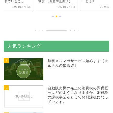
討されていること
制度 【倒産防止共済】...
ーとは？
2024年8月16日
2021年7月7日
2025年5
人気ランキング
1
無料メルマガサービス始めます【大
家さんの知恵袋】
2
自動販売機の売上の消費税の課税区
分はどのようになりますか。消費税
の課税事業者として簡易課税になっ
ています。