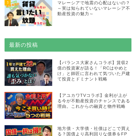
3
マレーシアで地震の心配はないの？
～実は知られていないマレーシア不
動産投資の魅力～
最新の投稿
【バランス大家さんコラボ】賃収2
億の投資家が語る！「RCはやめと
け」と師匠に言われて気づいた戸建
て投資とドミナント戦略
【アユカワTVコラボ】金利が上が
る今が不動産投資のチャンスである
理由。これからの融資と物件戦略
地方債・大学債・社債はどこで買え
る？国債より高利回りな債券をFP