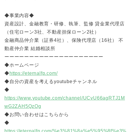
◆事業内容◆
資産設計、金融教育・研修、執筆、監修 貸金業代理店
（住宅ローン3社、不動産担保ローン2社）
金融商品仲介業（証券4社）、保険代理店（16社） 不
動産仲介業 結婚相談所
ーーーーーーーーーーーーーーーーーーーー
◆ホームページ
◆
https://eternalfp.com/
◆自分の資産を考えるyoutubeチャンネル
◆
https://www.youtube.com/channel/UCvU66agRTJ1M
wG2ZAH5QzOg
◆お問い合わせはこちらから
◆
https://eternalfp.com/%e3%81%8a%e5%95%8f%e3%