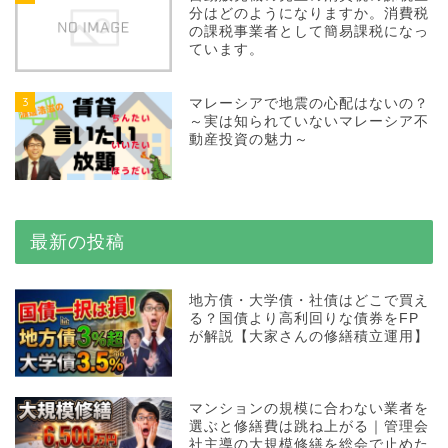
分はどのようになりますか。消費税
の課税事業者として簡易課税になっ
ています。
3
マレーシアで地震の心配はないの？
～実は知られていないマレーシア不
動産投資の魅力～
最新の投稿
地方債・大学債・社債はどこで買え
る？国債より高利回りな債券をFP
が解説【大家さんの修繕積立運用】
マンションの規模に合わない業者を
選ぶと修繕費は跳ね上がる｜管理会
社主導の大規模修繕を総会で止めた