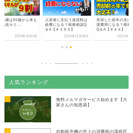
業承継は50歳から考え
入居者に支払う迷惑料は
売却した前年の支出
元祖カリ...
経費になる？税務相談Q
渡費用になる？税務
＆A【＃３９５】
Q＆A【＃４４】
2024年10月5日
2024年12月30日
2022年5
人気ランキング
1
無料メルマガサービス始めます【大
家さんの知恵袋】
2
自動販売機の売上の消費税の課税区