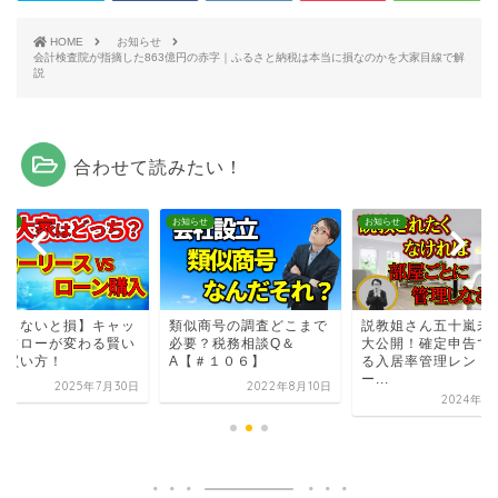
HOME
お知らせ
会計検査院が指摘した863億円の赤字｜ふるさと納税は本当に損なのかを大家目線で解
説
合わせて読みたい！
らせ
お知らせ
お知らせ
知らないと損】キャッ
類似商号の調査どこまで
説教姐さん五十嵐未
ュフローが変わる賢い
必要？税務相談Q＆
大公開！確定申告で
の買い方！
A【＃１０６】
る入居率管理レント
ー...
2025年7月30日
2022年8月10日
2024年3