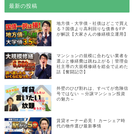
最新の投稿
地方債・大学債・社債はどこで買え
る？国債より高利回りな債券をFP
が解説【大家さんの修繕積立運用】
マンションの規模に合わない業者を
選ぶと修繕費は跳ね上がる｜管理会
社主導の大規模修繕を総会で止めた
話【奮闘記⑦】
外壁のひび割れは、すべてが危険信
号ではない ～分譲マンション投資
の魅力～
賃貸オーナー必見！ カーシェア時
代の物件選び最新事情