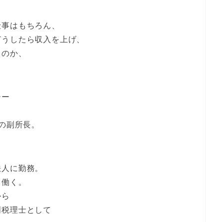
仕事はもちろん、
どうしたら収入を上げ、
るのか、
。
ーー
所の副所長。
法人に勤務。
て働く。
から
門税理士として