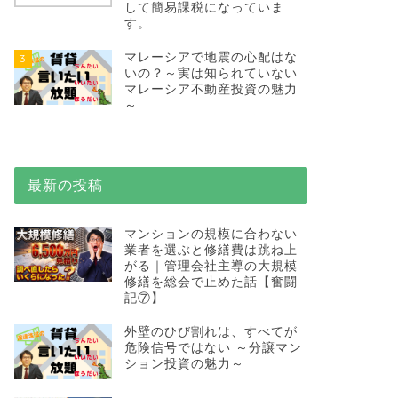
して簡易課税になっていま
す。
マレーシアで地震の心配はな
3
いの？～実は知られていない
マレーシア不動産投資の魅力
～
最新の投稿
マンションの規模に合わない
業者を選ぶと修繕費は跳ね上
がる｜管理会社主導の大規模
修繕を総会で止めた話【奮闘
記⑦】
外壁のひび割れは、すべてが
危険信号ではない ～分譲マン
ション投資の魅力～