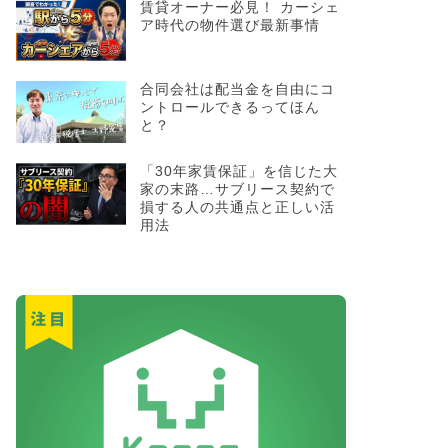
賃貸オーナー必見！ カーシェ
ア時代の物件選び最新事情
合同会社は配当金を自由にコ
ントロールできるってほん
と？
「30年家賃保証」を信じた大
家の末路…サブリース契約で
損する人の共通点と正しい活
用法