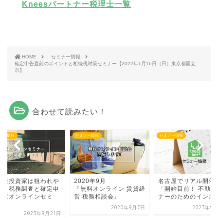
Kneesパートナー税理士一覧
HOME
セミナー情報
確定申告直前のポイントと相続税対策セミナー【2022年1月16日（日）東京都国立
市】
合わせて読みたい！
ナー情報
セミナー情報
セミナー情報
動産投資家は狙われや
2020年9月
名古屋でリアル開催
い？税務調査と確定申
『無料オンライン 賃貸経
「開始目前！ 不動産
対策オンラインセミ
営 税務相談会』
ナーのためのインボイ.
.
2020年9月7日
2023年9
2023年9月21日