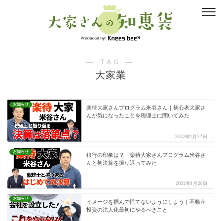
― TAG ―
大家業
お知らせ
楽待大家さんプログラム米谷さん｜初心者大家さ
んが気になったことを税理士に聞いてみた
2022年1月27日
お知らせ
銀行の印象は？｜楽待大家さんプログラム米谷さ
んと初決算を振り返ってみた
2022年1月26日
お知らせ
イメージを掴んで慌てないようにしよう｜不動産
投資の法人化最初にやるべきこと