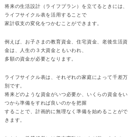
将来
の
生活設計（ライフプラン）を立てるときには、
ライフサイク
ル表を活用することで
家計収支
の
変化をつかむことができます。
例えば、お子さま
の
教育資金、住宅資金、老後生活資
金は、人生
の
３大資金ともいわれ、
多額
の
資金が必要となります。
ライフサイクル表は、それぞれ
の
家庭によって千差万
別です。
将来ど
の
ような資金がいつ必要か、いくら
の
資金をい
つから準備を
すれば良い
の
かを把握
することで、計画的に無理なく準備を始めることがで
き
ます。