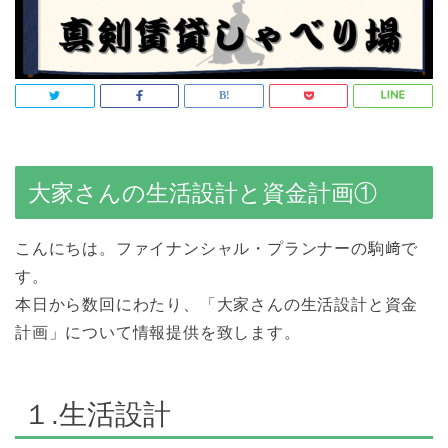
大家
さん
の
生活設計と資金計画①
こんにちは。ファイナンシャル・プランナー
の
駒
﨑
で
す。
本日から数回にわたり、「
大家
さん
の
生活設計と資金
計画」について情報
提供を致します。
１.生活設計