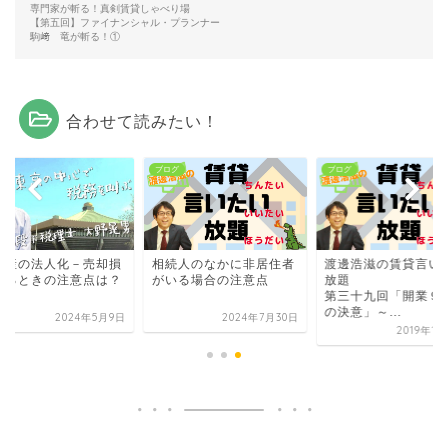
専門家が斬る！真剣賃貸しゃべり場
【第五回】ファイナンシャル・プランナー
駒﨑 竜が斬る！①
合わせて読みたい！
グ
ブログ
ブログ
動産の法人化－売却損
相続人のなかに非居住者
渡邊浩滋の賃貸言い
出るときの注意点は？
がいる場合の注意点
放題
第三十九回「開業９
の決意」～...
2024年5月9日
2024年7月30日
2019年1