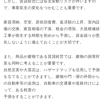
しかし、賃貸経営には収支変動リスクが伴います
の
で、事業収支
の
変化をつかむことも重要です。
家賃滞納、空室、原状回復費、返済額
の
上昇、室内設
備
の
交換、家
賃相場
の
下落、税金
の
増加、大規模修繕
工事が発生する時期を初めから予測
し、資金繰りが悪
化しないように備えておくことが大切です。
また、商品が建物である賃貸経営では、建物
の
損害対
策も同時に考
えることが重要です。
自然災害や大震災は、ハザードマップを活用して予測
を立てること
ができますし、建物や門・塀
の
外部から
の
自動車等
の
追突は、自動車
の
交通量
や道路付けによ
って、ある程度
の
予測をすることができます。