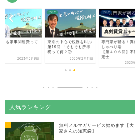
グ
ブログ
ブログ
もそも家事関連費って
東京の中心で税務を叫ぶ
専門家が斬る！真剣
？
第19回 「そもそも所得
しゃべり場
税って何？②...
【第４０６回】不動
定士...
2023年5月8日
2020年2月11日
2025年2
人気ランキング
1
無料メルマガサービス始めます【大
家さんの知恵袋】