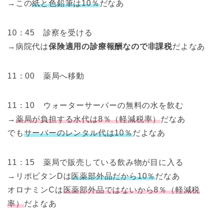
→この
紙と色鉛筆は10％
だなあ
10：45 診察を受ける
→病院代は
保険適用の診療報酬なので非課税
だよなあ
11：00 薬局へ移動
11：10 ウォーターサーバーの無料の水を飲む
→
薬局が負担する水代は8％（軽減税率）
だなあ
でも
サーバーのレンタル代は10％
だよなあ
11：15 薬局で販売している飲み物が目に入る
→リポビタンDは
医薬部外品だから10％
だなあ
オロナミンCは
医薬部外品ではないから8％（軽減税
率）
だよなあ