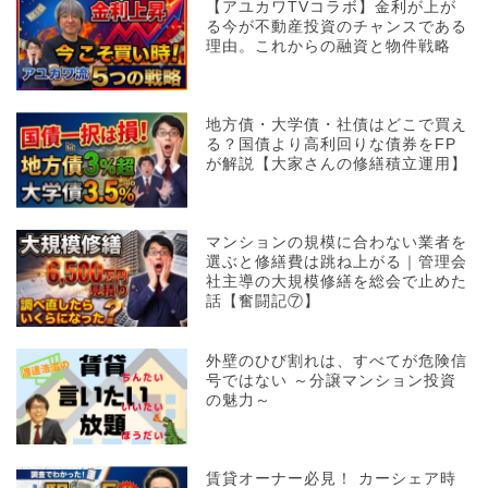
【アユカワTVコラボ】金利が上が
る今が不動産投資のチャンスである
理由。これからの融資と物件戦略
地方債・大学債・社債はどこで買え
る？国債より高利回りな債券をFP
が解説【大家さんの修繕積立運用】
マンションの規模に合わない業者を
選ぶと修繕費は跳ね上がる｜管理会
社主導の大規模修繕を総会で止めた
話【奮闘記⑦】
外壁のひび割れは、すべてが危険信
号ではない ～分譲マンション投資
の魅力～
賃貸オーナー必見！ カーシェア時