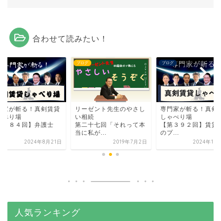
合わせて読みたい！
グ
ブログ
ブログ
門家が斬る！真剣賃貸
リーゼント先生のやさし
専門家が斬る！真剣
ゃべり場
い相続
しゃべり場
第３８４回】弁護士
第二十七回「それって本
【第３９２回】賃貸
..
当に私が...
のプ...
2024年8月21日
2019年7月2日
2024年10
人気ランキング