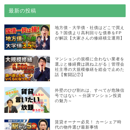
最新の投稿
地方債・大学債・社債はどこで買え
る？国債より高利回りな債券をFP
が解説【大家さんの修繕積立運用】
マンションの規模に合わない業者を
選ぶと修繕費は跳ね上がる｜管理会
社主導の大規模修繕を総会で止めた
話【奮闘記⑦】
外壁のひび割れは、すべてが危険信
号ではない ～分譲マンション投資
の魅力～
賃貸オーナー必見！ カーシェア時
代の物件選び最新事情