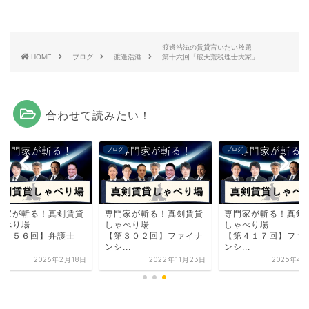
渡邊浩滋の賃貸言いたい放題
HOME
ブログ
渡邊浩滋
第十六回「破天荒税理士大家」
合わせて読みたい！
グ
ブログ
ブログ
門家が斬る！真剣賃貸
専門家が斬る！真剣賃貸
専門家が斬る！真剣
ゃべり場
しゃべり場
しゃべり場
第４５６回】弁護士
【第３０２回】ファイナ
【第４１７回】ファ
..
ンシ...
ンシ...
2026年2月18日
2022年11月23日
2025年4月